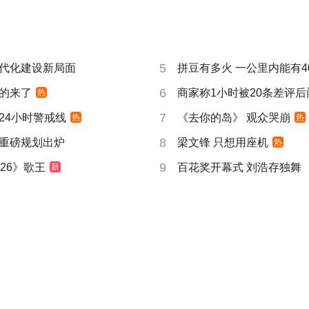
5
代化建设新局面
拼豆有多火 一公里内能有4
6
的来了
商家称1小时被20条差评
热
7
24小时警戒线
《去你的岛》 观众哭崩
热
热
8
重磅规划出炉
梁文锋 只想用座机
热
9
26》歌王
百花奖开幕式 刘浩存独舞
新