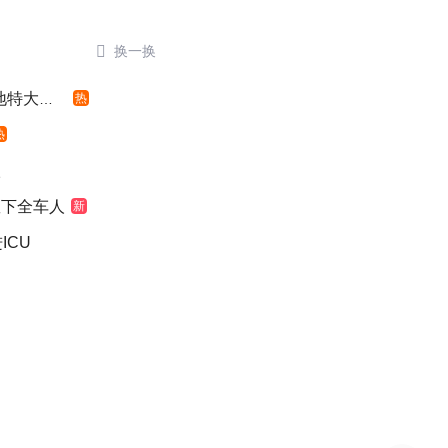

换一换
特大暴雨
热
热
级
救下全车人
新
ICU