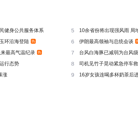
5
民健身公共服务体系
10余省份将出现强风雨 局地
6
玉环沿海登陆
伊朗最高领袖与总统会谈
热
7
以来最高气温纪录
台风白海豚已减弱为台风
热
8
运行态势
司机见竹子晃动紧急停车
9
暴涨
16岁女孩连喝多杯奶茶后进