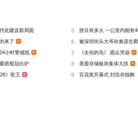
5
代化建设新局面
拼豆有多火 一公里内能有4
6
的来了
被深圳街头大爷吹奏谋生
热
7
24小时警戒线
《去你的岛》 观众哭崩
热
热
8
重磅规划出炉
美股存储板块集体大跌
热
9
26》歌王
百花奖开幕式 刘浩存独舞
新