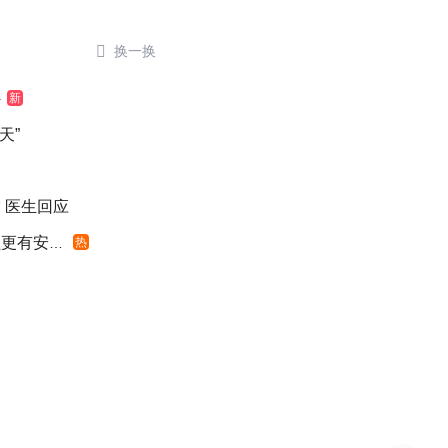

换一换
外
新
天”
 医生回应
有安全感
热