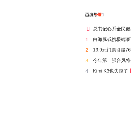


总书记心系全民健
1
白海豚或携极端暴
2
19.9元门票引爆7
3
今年第二强台风将
4
Kimi K3也失控了