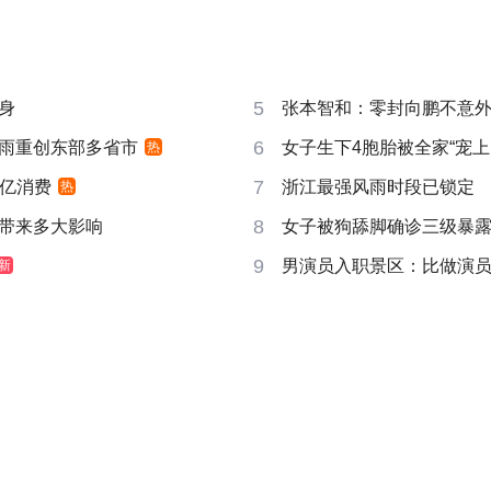
5
身
张本智和：零封向鹏不意
6
雨重创东部多省市
女子生下4胞胎被全家“宠上
热
7
6亿消费
浙江最强风雨时段已锁定
热
8
带来多大影响
女子被狗舔脚确诊三级暴露
9
男演员入职景区：比做演员更
新