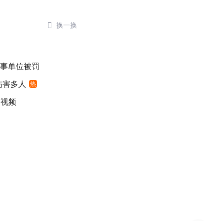

换一换
涉事单位被罚
伤害多人
热
袖视频