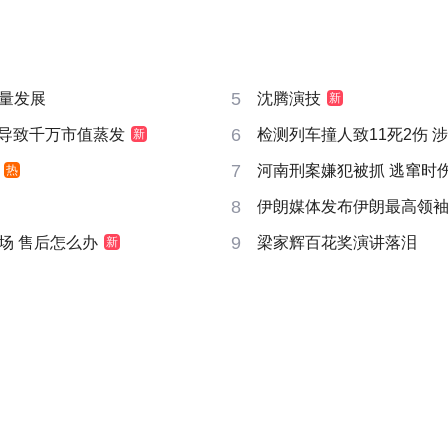
5
量发展
沈腾演技
新
6
告导致千万市值蒸发
检测列车撞人致11死2伤 
新
7
河南刑案嫌犯被抓 逃窜时
热
8
伊朗媒体发布伊朗最高领
9
场 售后怎么办
梁家辉百花奖演讲落泪
新