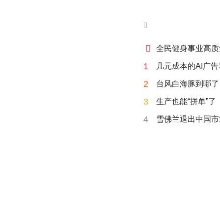


全民健身事业高质
1
几元成本的AI广
2
台风白海豚到哪了
3
生产也能“拼单”了
4
雪佛兰退出中国市