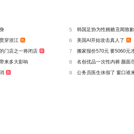
5
身
韩国足协为性贿赂丑闻致
6
贯穿浙江
美国AI开始攻击真人了
热
热
7
的门店之一将闭店
搬家报价570元 要5060
新
8
带来多大影响
名创优品一次性内裤 颜面
9
消
公务员医生休假了 窗口谁
新