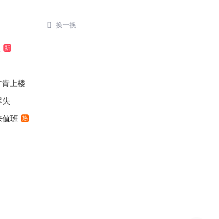

换一换
歉
新
元才肯上楼
尽失
来值班
热