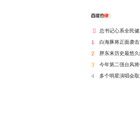


总书记心系全民健
1
白海豚将正面袭击
2
胖东来历史最悠久
3
今年第二强台风将
4
多个明星演唱会取